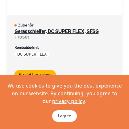
Zubehör
Geradschleifer, DC SUPER FLEX, SFSG
F70561
Kombatibel mit
DC SUPER FLEX
Produkt anzeigen
We use cookies to give you the best experience
on our website. By continuing, you agree to
our
privacy policy
.
I agree