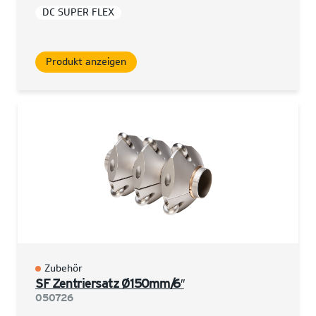
DC SUPER FLEX
Produkt anzeigen
Zubehör
SF Zentriersatz Ø150mm/6″
050726