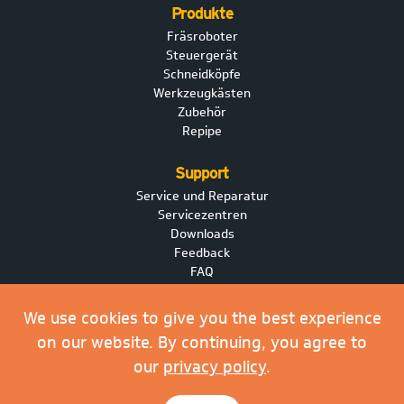
Produkte
Fräsroboter
Steuergerät
Schneidköpfe
Werkzeugkästen
Zubehör
Repipe
Support
Service und Reparatur
Servicezentren
Downloads
Feedback
FAQ
Nachrichten
We use cookies to give you the best experience
on our website. By continuing, you agree to
Privacy Policy
our
privacy policy
.
Purchase Order Terms & Conditions
Terms of Sale & Delivery