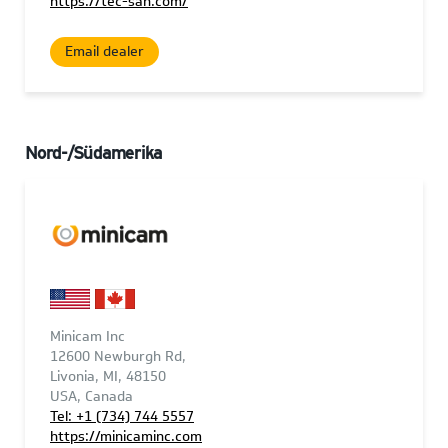
https://tec-san.com/
Email dealer
Nord-/Südamerika
Minicam Inc
12600 Newburgh Rd,
Livonia, MI, 48150
USA, Canada
Tel: +1 (734) 744 5557
https://minicaminc.com