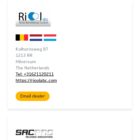
Kolhornsweg 87
1213 RR
Hilversum
The Netherlands
Tel: +31621120211
https://rioolabc.com
Email dealer