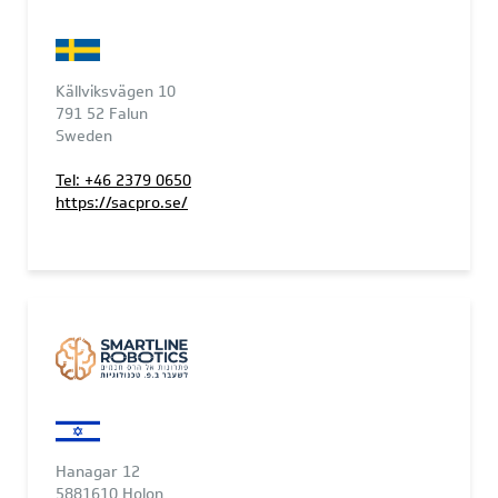
Källviksvägen 10
791 52 Falun
Sweden
Tel: +46 2379 0650
https://sacpro.se/
Hanagar 12
5881610 Holon