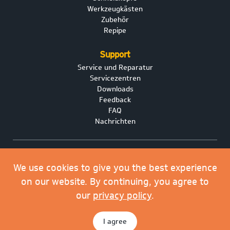
Werkzeugkästen
Zubehör
Repipe
Support
Service und Reparatur
Servicezentren
Downloads
Feedback
FAQ
Nachrichten
Privacy Policy
We use cookies to give you the best experience
Purchase Order Terms & Conditions
Terms of Sale & Delivery
on our website. By continuing, you agree to
Cookie Policy
our
privacy policy
.
© 2026 Dancutter A/S. Dancutter A/S is a Halma Company.
I agree