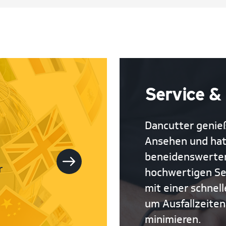
Service &
Dancutter genieß
Ansehen und hat
beneidenswerten 
r
hochwertigen Se
mit einer schnel
um Ausfallzeiten
minimieren.