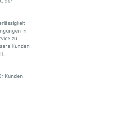
t, der
.
rlässigkeit
ingungen in
vice zu
unsere Kunden
t.
für Kunden