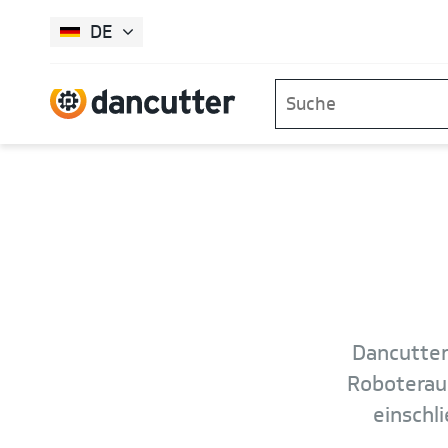
DE
Dancutter 
Roboteraus
einschl