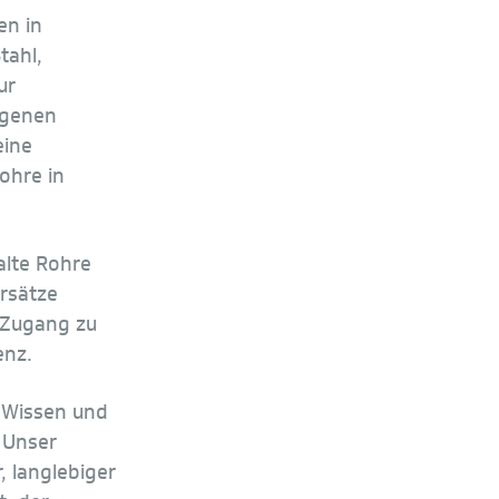
en in
tahl,
ur
ogenen
eine
ohre in
alte Rohre
ersätze
 Zugang zu
enz.
 Wissen und
 Unser
, langlebiger